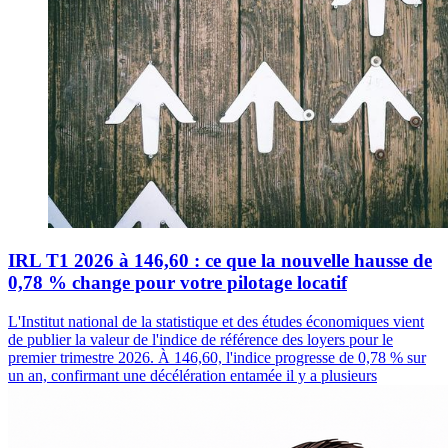
IRL T1 2026 à 146,60 : ce que la nouvelle hausse de
0,78 % change pour votre pilotage locatif
L'Institut national de la statistique et des études économiques vient
de publier la valeur de l'indice de référence des loyers pour le
premier trimestre 2026. À 146,60, l'indice progresse de 0,78 % sur
un an, confirmant une décélération entamée il y a plusieurs