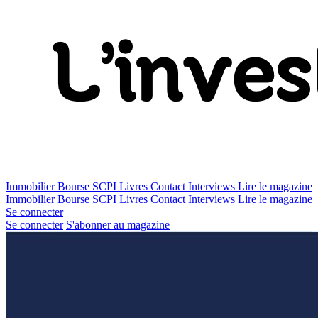
Immobilier
Bourse
SCPI
Livres
Contact
Interviews
Lire le magazine
Immobilier
Bourse
SCPI
Livres
Contact
Interviews
Lire le magazine
Se connecter
Se connecter
S'abonner au magazine