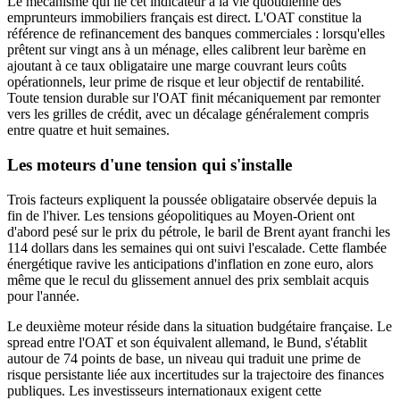
Le mécanisme qui lie cet indicateur à la vie quotidienne des
emprunteurs immobiliers français est direct. L'OAT constitue la
référence de refinancement des banques commerciales : lorsqu'elles
prêtent sur vingt ans à un ménage, elles calibrent leur barème en
ajoutant à ce taux obligataire une marge couvrant leurs coûts
opérationnels, leur prime de risque et leur objectif de rentabilité.
Toute tension durable sur l'OAT finit mécaniquement par remonter
vers les grilles de crédit, avec un décalage généralement compris
entre quatre et huit semaines.
Les moteurs d'une tension qui s'installe
Trois facteurs expliquent la poussée obligataire observée depuis la
fin de l'hiver. Les tensions géopolitiques au Moyen-Orient ont
d'abord pesé sur le prix du pétrole, le baril de Brent ayant franchi les
114 dollars dans les semaines qui ont suivi l'escalade. Cette flambée
énergétique ravive les anticipations d'inflation en zone euro, alors
même que le recul du glissement annuel des prix semblait acquis
pour l'année.
Le deuxième moteur réside dans la situation budgétaire française. Le
spread entre l'OAT et son équivalent allemand, le Bund, s'établit
autour de 74 points de base, un niveau qui traduit une prime de
risque persistante liée aux incertitudes sur la trajectoire des finances
publiques. Les investisseurs internationaux exigent cette