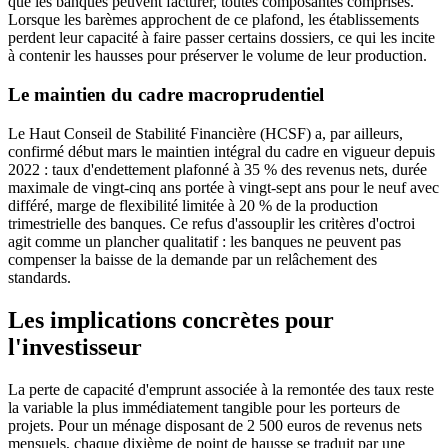
que les banques peuvent facturer, toutes composantes comprises.
Lorsque les barèmes approchent de ce plafond, les établissements
perdent leur capacité à faire passer certains dossiers, ce qui les incite
à contenir les hausses pour préserver le volume de leur production.
Le maintien du cadre macroprudentiel
Le Haut Conseil de Stabilité Financière (HCSF) a, par ailleurs,
confirmé début mars le maintien intégral du cadre en vigueur depuis
2022 : taux d'endettement plafonné à 35 % des revenus nets, durée
maximale de vingt-cinq ans portée à vingt-sept ans pour le neuf avec
différé, marge de flexibilité limitée à 20 % de la production
trimestrielle des banques. Ce refus d'assouplir les critères d'octroi
agit comme un plancher qualitatif : les banques ne peuvent pas
compenser la baisse de la demande par un relâchement des
standards.
Les implications concrètes pour
l'investisseur
La perte de capacité d'emprunt associée à la remontée des taux reste
la variable la plus immédiatement tangible pour les porteurs de
projets. Pour un ménage disposant de 2 500 euros de revenus nets
mensuels, chaque dixième de point de hausse se traduit par une