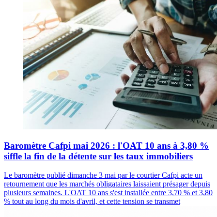
Baromètre Cafpi mai 2026 : l'OAT 10 ans à 3,80 %
siffle la fin de la détente sur les taux immobiliers
Le baromètre publié dimanche 3 mai par le courtier Cafpi acte un
retournement que les marchés obligataires laissaient présager depuis
plusieurs semaines. L'OAT 10 ans s'est installée entre 3,70 % et 3,80
% tout au long du mois d'avril, et cette tension se transmet