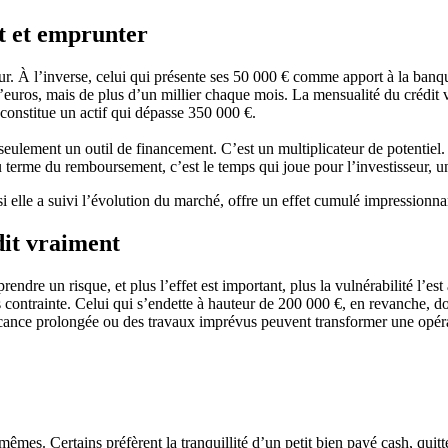
rt et emprunter
. À l’inverse, celui qui présente ses 50 000 € comme apport à la banque
’euros, mais de plus d’un millier chaque mois. La mensualité du crédit 
se constitue un actif qui dépasse 350 000 €.
seulement un outil de financement. C’est un multiplicateur de potentiel. A
 terme du remboursement, c’est le temps qui joue pour l’investisseur, un 
si elle a suivi l’évolution du marché, offre un effet cumulé impressionna
dit vraiment
 prendre un risque, et plus l’effet est important, plus la vulnérabilité l’
ans contrainte. Celui qui s’endette à hauteur de 200 000 €, en revanche, 
ance prolongée ou des travaux imprévus peuvent transformer une opérati
êmes. Certains préfèrent la tranquillité d’un petit bien payé cash, quitte 