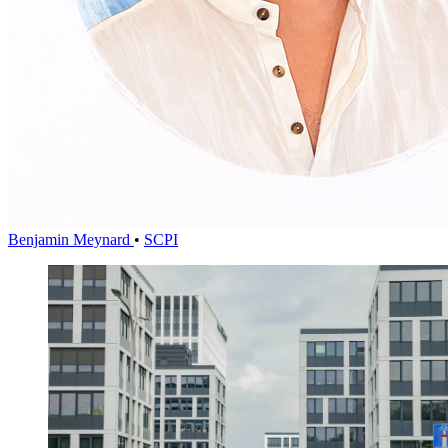
Benjamin Meynard
•
SCPI