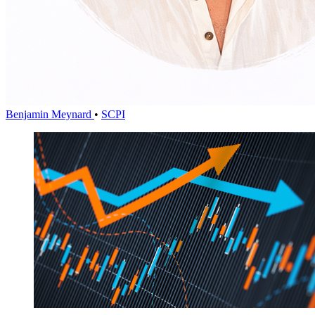
Benjamin Meynard
•
SCPI