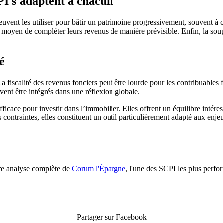
CPI s'adaptent à chacun
peuvent les utiliser pour bâtir un patrimoine progressivement, souvent à c
un moyen de compléter leurs revenus de manière prévisible. Enfin, la soup
té
scalité des revenus fonciers peut être lourde pour les contribuables for
vent être intégrés dans une réflexion globale.
ce pour investir dans l’immobilier. Elles offrent un équilibre intéressa
s contraintes, elles constituent un outil particulièrement adapté aux enj
re analyse complète de
Corum l'Épargne
, l'une des SCPI les plus per
Partager sur Facebook