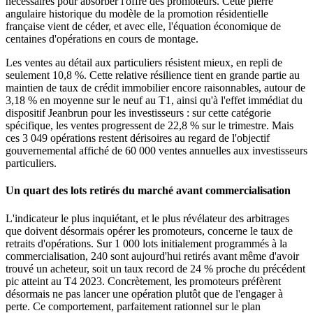
nécessaires pour absorber l'offre des promoteurs. Cette pierre
angulaire historique du modèle de la promotion résidentielle
française vient de céder, et avec elle, l'équation économique de
centaines d'opérations en cours de montage.
Les ventes au détail aux particuliers résistent mieux, en repli de
seulement 10,8 %. Cette relative résilience tient en grande partie au
maintien de taux de crédit immobilier encore raisonnables, autour de
3,18 % en moyenne sur le neuf au T1, ainsi qu'à l'effet immédiat du
dispositif Jeanbrun pour les investisseurs : sur cette catégorie
spécifique, les ventes progressent de 22,8 % sur le trimestre. Mais
ces 3 049 opérations restent dérisoires au regard de l'objectif
gouvernemental affiché de 60 000 ventes annuelles aux investisseurs
particuliers.
Un quart des lots retirés du marché avant commercialisation
L'indicateur le plus inquiétant, et le plus révélateur des arbitrages
que doivent désormais opérer les promoteurs, concerne le taux de
retraits d'opérations. Sur 1 000 lots initialement programmés à la
commercialisation, 240 sont aujourd'hui retirés avant même d'avoir
trouvé un acheteur, soit un taux record de 24 % proche du précédent
pic atteint au T4 2023. Concrètement, les promoteurs préfèrent
désormais ne pas lancer une opération plutôt que de l'engager à
perte. Ce comportement, parfaitement rationnel sur le plan