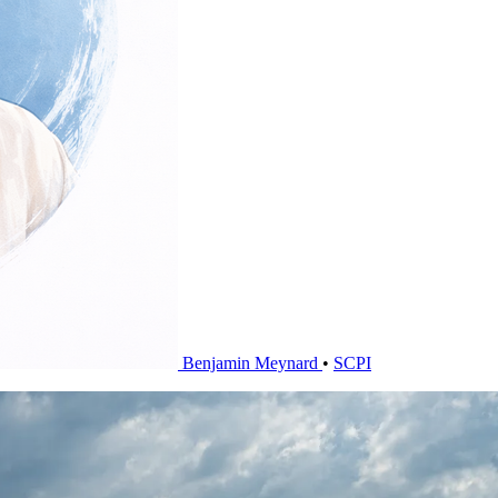
Benjamin Meynard
•
SCPI