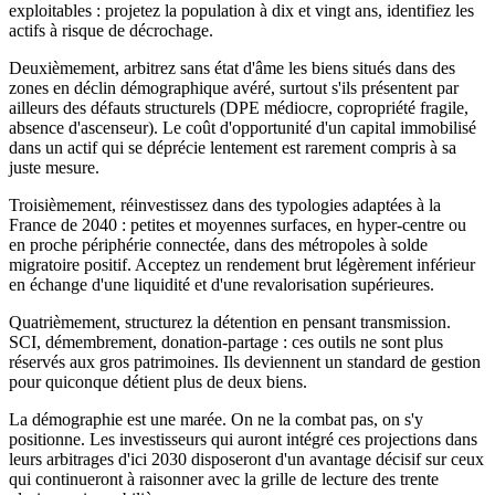
exploitables : projetez la population à dix et vingt ans, identifiez les
actifs à risque de décrochage.
Deuxièmement, arbitrez sans état d'âme les biens situés dans des
zones en déclin démographique avéré, surtout s'ils présentent par
ailleurs des défauts structurels (DPE médiocre, copropriété fragile,
absence d'ascenseur). Le coût d'opportunité d'un capital immobilisé
dans un actif qui se déprécie lentement est rarement compris à sa
juste mesure.
Troisièmement, réinvestissez dans des typologies adaptées à la
France de 2040 : petites et moyennes surfaces, en hyper-centre ou
en proche périphérie connectée, dans des métropoles à solde
migratoire positif. Acceptez un rendement brut légèrement inférieur
en échange d'une liquidité et d'une revalorisation supérieures.
Quatrièmement, structurez la détention en pensant transmission.
SCI, démembrement, donation-partage : ces outils ne sont plus
réservés aux gros patrimoines. Ils deviennent un standard de gestion
pour quiconque détient plus de deux biens.
La démographie est une marée. On ne la combat pas, on s'y
positionne. Les investisseurs qui auront intégré ces projections dans
leurs arbitrages d'ici 2030 disposeront d'un avantage décisif sur ceux
qui continueront à raisonner avec la grille de lecture des trente