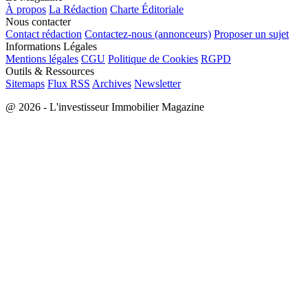
À propos
La Rédaction
Charte Éditoriale
Nous contacter
Contact rédaction
Contactez-nous (annonceurs)
Proposer un sujet
Informations Légales
Mentions légales
CGU
Politique de Cookies
RGPD
Outils & Ressources
Sitemaps
Flux RSS
Archives
Newsletter
@ 2026 - L'investisseur Immobilier Magazine