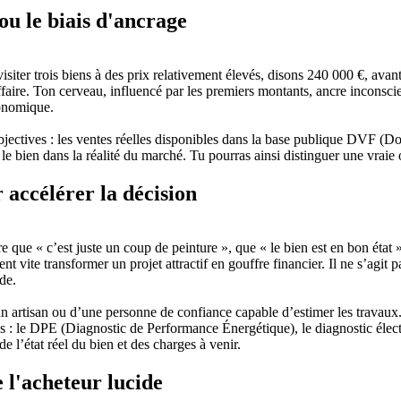
ou le biais d'ancrage
visiter trois biens à des prix relativement élevés, disons 240 000 €, avan
ffaire. Ton cerveau, influencé par les premiers montants, ancre inconsc
onomique.
bjectives : les ventes réelles disponibles dans la base publique DVF (D
 le bien dans la réalité du marché. Tu pourras ainsi distinguer une vrai
 accélérer la décision
 que « c’est juste un coup de peinture », que « le bien est en bon état »
nt vite transformer un projet attractif en gouffre financier. Il ne s’agit
ide.
n artisan ou d’une personne de confiance capable d’estimer les travaux. T
 : le DPE (Diagnostic de Performance Énergétique), le diagnostic électr
e l’état réel du bien et des charges à venir.
e l'acheteur lucide