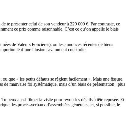
t de te présenter celui de son vendeur à 229 000 €. Par contraste, ce
iemment ce prix comme raisonnable. C’est ce qu’on appelle le biais
onnées de Valeurs Foncières), ou les annonces récentes de biens
e opportunité d’une illusion savamment construite.
, ou que « les petits défauts se règlent facilement ». Mais une fissure,
 pas de mauvaise foi systématique, mais d’un biais de présentation : plus
u peux aussi filmer la visite pour revoir les détails à tête reposée. Et
ique, les procès-verbaux d’assemblées générales, et, si possible, le